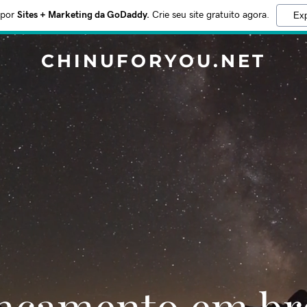
 por
Sites + Marketing da GoDaddy.
Crie seu site gratuito agora.
Exp
CHINUFORYOU.NET
Lançamento em br