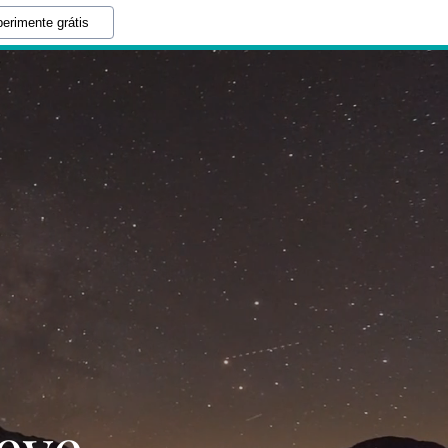
erimente grátis
eve